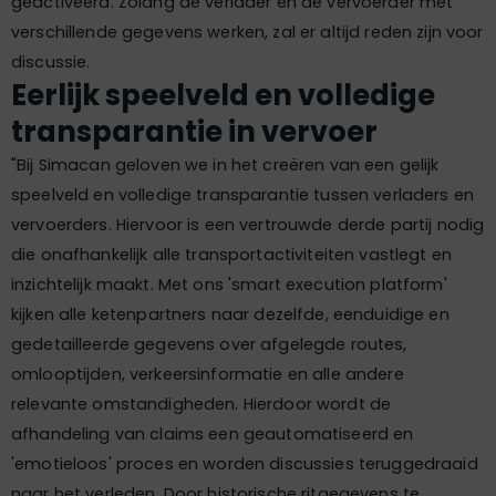
geactiveerd. Zolang de verlader en de vervoerder met
verschillende gegevens werken, zal er altijd reden zijn voor
discussie.
Eerlijk speelveld en volledige
transparantie in vervoer
"Bij Simacan geloven we in het creëren van een gelijk
speelveld en volledige transparantie tussen verladers en
vervoerders. Hiervoor is een vertrouwde derde partij nodig
die onafhankelijk alle transportactiviteiten vastlegt en
inzichtelijk maakt. Met ons 'smart execution platform'
kijken alle ketenpartners naar dezelfde, eenduidige en
gedetailleerde gegevens over afgelegde routes,
omlooptijden, verkeersinformatie en alle andere
relevante omstandigheden. Hierdoor wordt de
afhandeling van claims een geautomatiseerd en
'emotieloos' proces en worden discussies teruggedraaid
naar het verleden. Door historische ritgegevens te