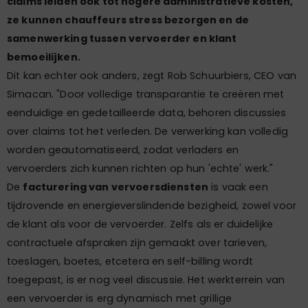
claims leiden ook tot hogere administratieve kosten,
ze kunnen chauffeurs stress bezorgen en de
samenwerking tussen vervoerder en klant
bemoeilijken.
Dit kan echter ook anders, zegt Rob Schuurbiers, CEO van
Simacan. "Door volledige transparantie te creëren met
eenduidige en gedetailleerde data, behoren discussies
over claims tot het verleden. De verwerking kan volledig
worden geautomatiseerd, zodat verladers en
vervoerders zich kunnen richten op hun 'echte' werk."
De
facturering van vervoersdiensten
is vaak een
tijdrovende en energieverslindende bezigheid, zowel voor
de klant als voor de vervoerder. Zelfs als er duidelijke
contractuele afspraken zijn gemaakt over tarieven,
toeslagen, boetes, etcetera en self-billing wordt
toegepast, is er nog veel discussie. Het werkterrein van
een vervoerder is erg dynamisch met grillige