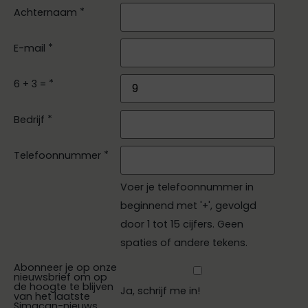
*
Achternaam
*
E-mail
*
6 + 3 =
*
Bedrijf
*
Telefoonnummer
Voer je telefoonnummer in
beginnend met '+', gevolgd
door 1 tot 15 cijfers. Geen
spaties of andere tekens.
Abonneer je op onze
nieuwsbrief om op
de hoogte te blijven
Ja, schrijf me in!
van het laatste
Simacan-nieuws.