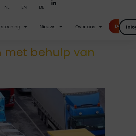
NL
EN
DE
Demo
steuning
Nieuws
Over ons
Inl
n met behulp van