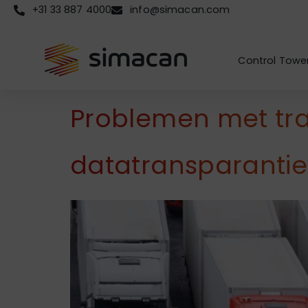
+31 33 887 4000
info@simacan.com
Control Towe
Problemen met tra
datatransparantie