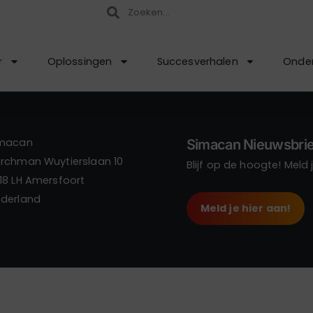
r
Oplossingen
Succesverhalen
Onder
imacan
Simacan Nieuwsbrie
rchman Wuytierslaan 10
Blijf op de hoogte! Meld
18 LH Amersfoort
derland
Meld je hier aan!