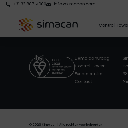
+31 33 887 4000
info@simacan.com
Control Towe
Demo aanvraag
S
Control Tower
Ba
Evenementen
38
Contact
Ne
© 2026 Simacan | Alle rechten voorbehouden