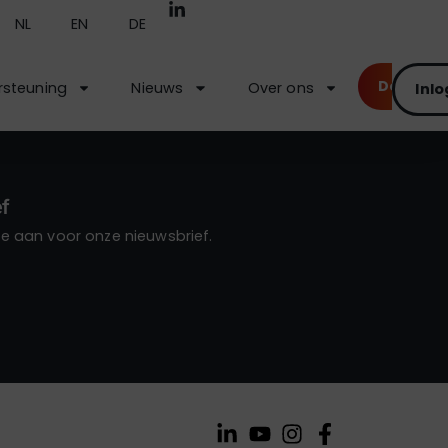
NL
EN
DE
Demo
steuning
Nieuws
Over ons
Inl
f
 je aan voor onze nieuwsbrief.