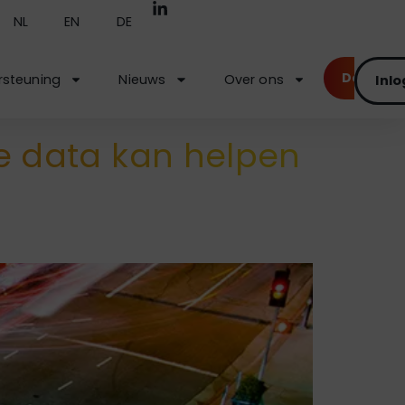
NL
EN
DE
Demo
steuning
Nieuws
Over ons
Inl
e data kan helpen