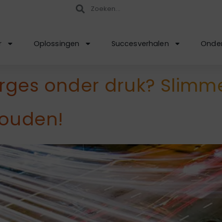
r
Oplossingen
Succesverhalen
Onder
rges onder druk? Slimm
houden!