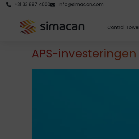
+31 33 887 4000
info@simacan.com
Control Towe
APS-investeringen