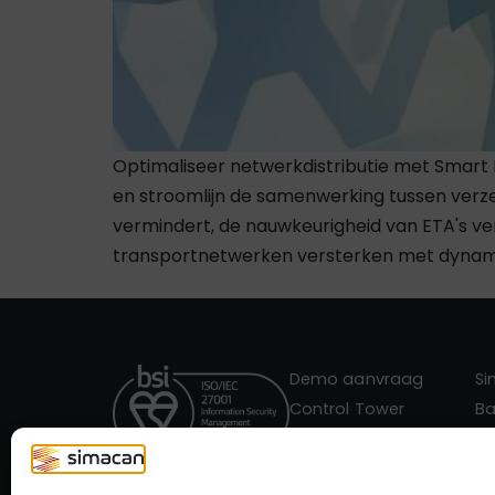
Optimaliseer netwerkdistributie met Smart 
en stroomlijn de samenwerking tussen verz
vermindert, de nauwkeurigheid van ETA's ve
transportnetwerken versterken met dynamis
Demo aanvraag
S
Control Tower
Ba
Evenementen
38
Contact
Ne