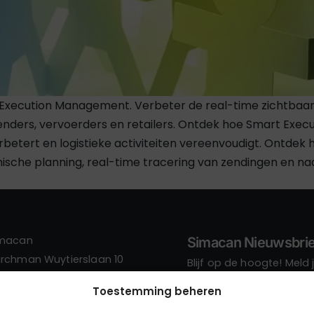
Execution Management. Verbeter de real-time zichtbaarhe
enders, vervoerders en retailers. Ontdek hoe Smart Exe
rbetert en logistieke activiteiten vereenvoudigt. Ontdek
che planning, real-time tracering van zendingen en naa
imacan
Simacan Nieuwsbrie
rchman Wuytierslaan 10
Blijf op de hoogte! Meld
18 LH Amersfoort
Toestemming beheren
derland
Meld je hier aan!