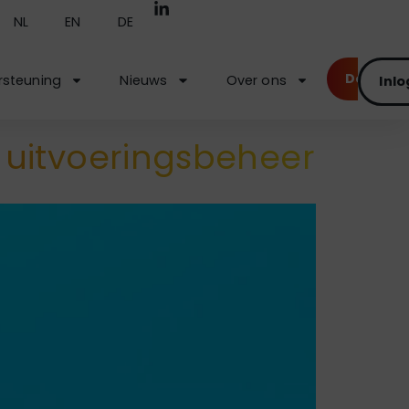
NL
EN
DE
Demo
steuning
Nieuws
Over ons
Inl
 uitvoeringsbeheer