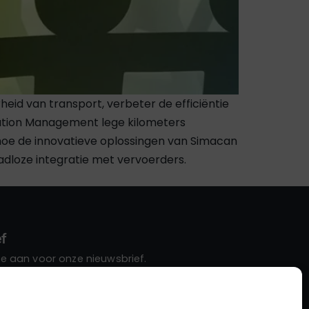
id van transport, verbeter de efficiëntie
cution Management lege kilometers
 hoe de innovatieve oplossingen van Simacan
dloze integratie met vervoerders.
f
 je aan voor onze nieuwsbrief.