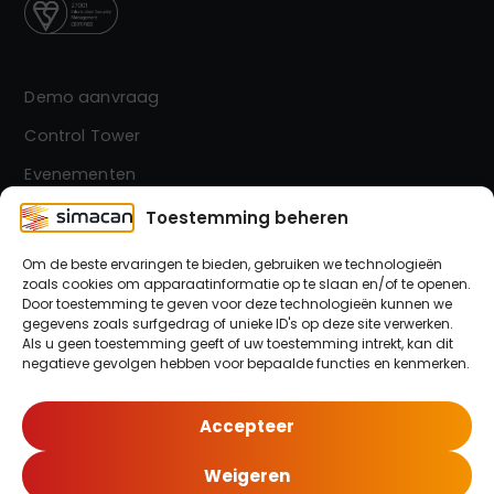
Demo aanvraag
Control Tower
Evenementen
Contact
Toestemming beheren
Om de beste ervaringen te bieden, gebruiken we technologieën
zoals cookies om apparaatinformatie op te slaan en/of te openen.
Simacan Nieuwsbrief
Door toestemming te geven voor deze technologieën kunnen we
Blijf op de hoogte! Meld je aan voor onze nieuwsbrief.
gegevens zoals surfgedrag of unieke ID's op deze site verwerken.
Als u geen toestemming geeft of uw toestemming intrekt, kan dit
negatieve gevolgen hebben voor bepaalde functies en kenmerken.
Meld je hier aan!
Accepteer
Weigeren