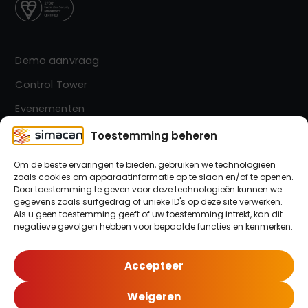
Demo aanvraag
Control Tower
Evenementen
Contact
Toestemming beheren
Om de beste ervaringen te bieden, gebruiken we technologieën
zoals cookies om apparaatinformatie op te slaan en/of te openen.
Simacan Nieuwsbrief
Door toestemming te geven voor deze technologieën kunnen we
Blijf op de hoogte! Meld je aan voor onze nieuwsbrief.
gegevens zoals surfgedrag of unieke ID's op deze site verwerken.
Als u geen toestemming geeft of uw toestemming intrekt, kan dit
negatieve gevolgen hebben voor bepaalde functies en kenmerken.
Meld je hier aan!
Accepteer
Weigeren