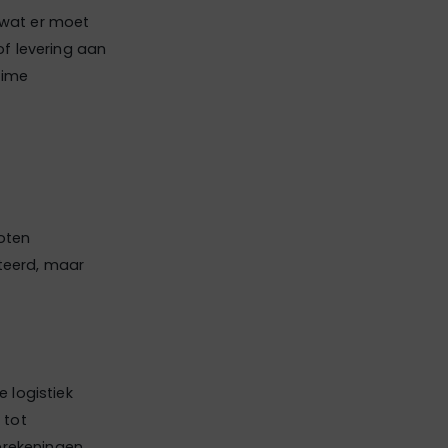
 wat er moet
f levering aan
time
loten
nteerd, maar
 logistiek
 tot
erekeningen,