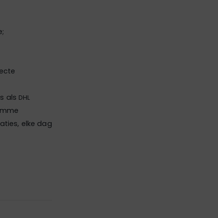
e;
recte
s als
DHL
limme
aties, elke dag