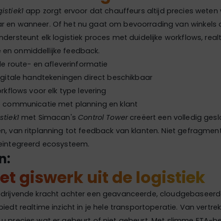
gistiek1
app zorgt ervoor dat chauffeurs altijd precies weten
r en wanneer. Of het nu gaat om bevoorrading van winkels o
ndersteunt elk logistiek proces met duidelijke workflows, real
en onmiddellijke feedback.
ele route- en afleverinformatie
igitale handtekeningen direct beschikbaar
orkflows voor elk type levering
e communicatie met planning en klant
stiek1
met Simacan's
Control Tower
creëert een volledig ges
n, van ritplanning tot feedback van klanten. Niet gefragme
geïntegreerd ecosysteem.
n:
et giswerk uit de logistiek
 drijvende kracht achter een geavanceerde, cloudgebaseerde
iedt realtime inzicht in je hele transportoperatie. Van vertrek
u precies wat er gebeurt of niet gebeurt. Met slimme ETA-b