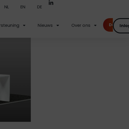
NL
EN
DE
Demo
steuning
Nieuws
Over ons
Inl