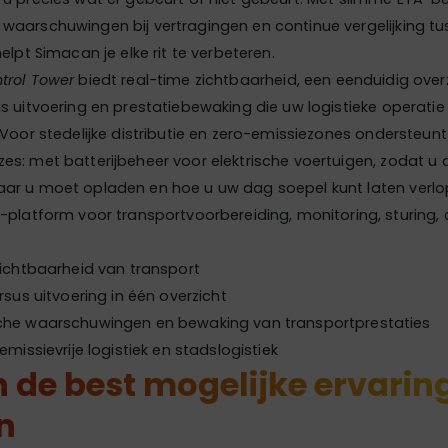
waarschuwingen bij vertragingen en continue vergelijking tu
elpt Simacan je elke rit te verbeteren.
trol Tower
biedt real-time zichtbaarheid, een eenduidig over
s uitvoering en prestatiebewaking die uw logistieke operatie
 Voor stedelijke distributie en zero-emissiezones ondersteu
s: met batterijbeheer voor elektrische voertuigen, zodat u a
ar u moet opladen en hoe u uw dag soepel kunt laten verlo
platform voor transportvoorbereiding, monitoring, sturing, 
zichtbaarheid van transport
rsus uitvoering in één overzicht
he waarschuwingen en bewaking van transportprestaties
emissievrije logistiek en stadslogistiek
de best mogelijke ervarin
n