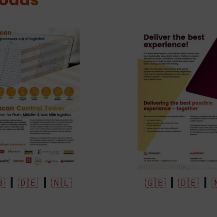
|
|
|
|
🇧
🇩🇪
🇳🇱
🇬🇧
🇩🇪
