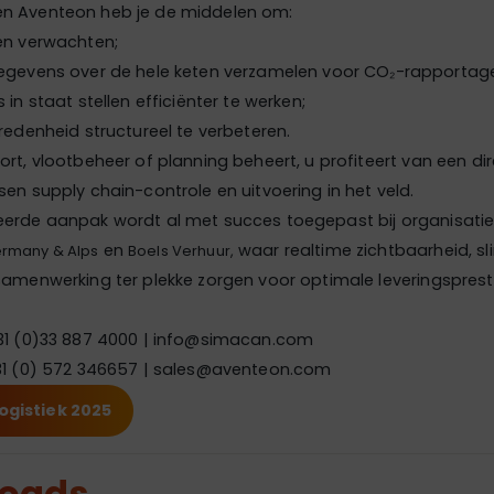
n Aventeon heb je de middelen om:
en verwachten;
egevens over de hele keten verzamelen voor CO₂-rapportag
 in staat stellen efficiënter te werken;
redenheid structureel te verbeteren.
ort, vlootbeheer of planning beheert, u profiteert van een di
sen supply chain-controle en uitvoering in het veld.
eerde aanpak wordt al met succes toegepast bij organisatie
en
waar realtime zichtbaarheid, s
ermany & Alps
Boels Verhuur,
samenwerking ter plekke zorgen voor optimale leveringsprest
+31 (0)33 887 4000 | info@simacan.com
31 (0) 572 346657 | sales@aventeon.com
ogistiek 2025
oads