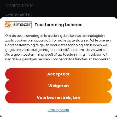
Control Tower
Evenementen
Contact
Toestemming beheren
Om de beste ervaringen te bieden, gebruiken we technologieën
zoals cookies om apparaatinformatie op te slaan en/of te openen.
Simacan Nieuwsbrief
Door toestemming te geven voor deze technologieën kunnen we
Blijf op de hoogte! Meld je aan voor onze nieuwsbrief.
gegevens zoals surfgedrag of unieke ID's op deze site verwerken.
Als u geen toestemming geeft of uw toestemming intrekt, kan dit
negatieve gevolgen hebben voor bepaalde functies en kenmerken.
Meld je hier aan!
Accepteer
Weigeren
© 2026 Simacan | Alle rechten voorbehouden
Voorkeuren bekijken
Privacybeleid