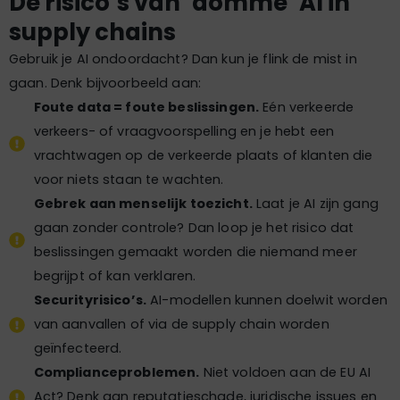
De risico’s van ‘domme’ AI in
supply chains
Gebruik je AI ondoordacht? Dan kun je flink de mist in
gaan. Denk bijvoorbeeld aan:
Foute data = foute beslissingen.
Eén verkeerde
verkeers- of vraagvoorspelling en je hebt een
vrachtwagen op de verkeerde plaats of klanten die
voor niets staan te wachten.
Gebrek aan menselijk toezicht.
Laat je AI zijn gang
gaan zonder controle? Dan loop je het risico dat
beslissingen gemaakt worden die niemand meer
begrijpt of kan verklaren.
Securityrisico’s.
AI-modellen kunnen doelwit worden
van aanvallen of via de supply chain worden
geïnfecteerd.
Complianceproblemen.
Niet voldoen aan de EU AI
Act? Denk aan reputatieschade, juridische issues en