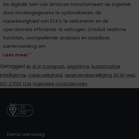
De digitale twin van Simacan transformeert de logistiek
door locatiegegevens te optimaliseren, de
nauwkeurigheid van ETA's te verbeteren en de
operationele efficiëntie te verhogen. Ontsluit realtime
inzichten, voorspellende analyses en naadloze
samenwerking om
Lees meer "
Getagged
,
,
,
AI
AI in transport
algoritme
kunstmatige
,
,
,
,
intelligentie
cyberveiligheid
gegevensbeveiliging
EU AI-wet
,
,
ISO 27001
LLM
logistieke controletoren
Demo aanvraag