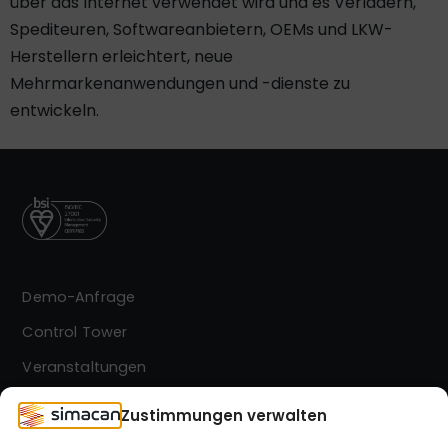
über das Internet verwendet wird und es Verladern,
Spediteuren, Softwareanbietern, OEMs und LKW-
Herstellern erleichtert, neue
Mehrmarkenanwendungen und -dienste zu
entwickeln.
Demo-Anfrage
Control Tower
Veranstaltungen
Kontakt
Zustimmungen verwalten