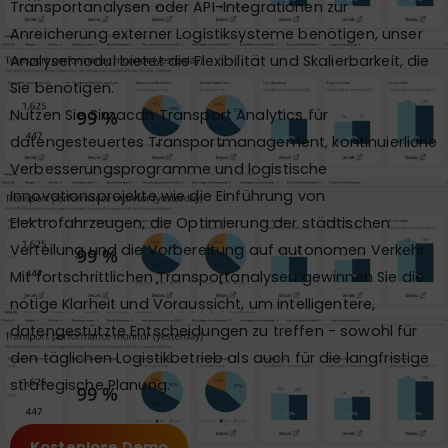
Transportanalysen oder API-Integrationen zur
Anreicherung externer Logistiksysteme benötigen, unser
Analysemodul bietet die Flexibilität und Skalierbarkeit, die
Sie benötigen.
Nutzen Sie Simacan Transport Analytics für
datengesteuertes Transportmanagement, kontinuierliche
Verbesserungsprogramme und logistische
Innovationsprojekte wie die Einführung von
Elektrofahrzeugen, die Optimierung der städtischen
Verteilung und die Vorbereitung auf autonomen Verkehr.
Mit fortschrittlichen Transportanalysen gewinnen Sie die
nötige Klarheit und Voraussicht, um intelligentere,
datengestützte Entscheidungen zu treffen - sowohl für
den täglichen Logistikbetrieb als auch für die langfristige
strategische Planung.
Kostenlose Demo