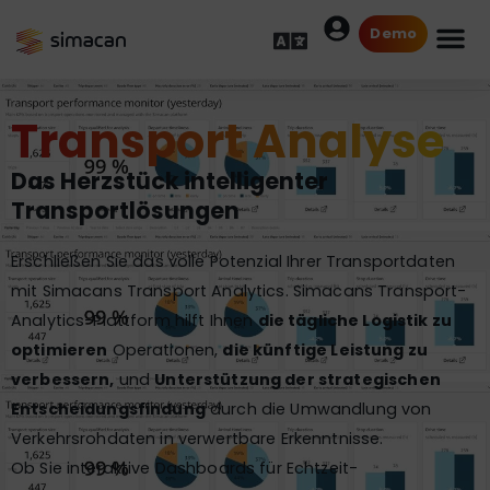
Demo
Transport Analyse
Das Herzstück intelligenter
Transportlösungen
Erschließen Sie das volle Potenzial Ihrer Transportdaten
mit Simacans Transport Analytics. Simacans Transport-
Analytics-Plattform hilft Ihnen
die tägliche Logistik zu
optimieren
Operationen,
die künftige Leistung zu
verbessern,
und
Unterstützung der strategischen
Entscheidungsfindung
durch die Umwandlung von
Verkehrsrohdaten in verwertbare Erkenntnisse.
Ob Sie interaktive Dashboards für Echtzeit-