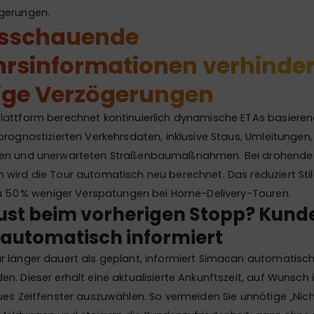
gerungen.
sschauende
hrsinformationen verhinde
ige Verzögerungen
lattform berechnet kontinuierlich dynamische ETAs basieren
prognostizierten Verkehrsdaten, inklusive Staus, Umleitunge
ten und unerwarteten Straßenbaumaßnahmen. Bei drohende
 wird die Tour automatisch neu berechnet. Das reduziert Sti
 zu 50 % weniger Verspätungen bei Home-Delivery-Touren.
lust beim vorherigen Stopp? Kund
automatisch informiert
r länger dauert als geplant, informiert Simacan automatisc
n. Dieser erhält eine aktualisierte Ankunftszeit, auf Wunsch i
ues Zeitfenster auszuwählen. So vermeiden Sie unnötige „Nic