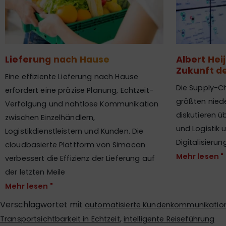
Lieferung nach Hause
Albert Hei
Zukunft d
Eine effiziente Lieferung nach Hause
Die Supply-C
erfordert eine präzise Planung, Echtzeit-
größten nied
Verfolgung und nahtlose Kommunikation
diskutieren ü
zwischen Einzelhändlern,
und Logistik u
Logistikdienstleistern und Kunden. Die
Digitalisierun
cloudbasierte Plattform von Simacan
Mehr lesen "
verbessert die Effizienz der Lieferung auf
der letzten Meile
Mehr lesen "
Verschlagwortet mit
automatisierte Kundenkommunikatio
,
Transportsichtbarkeit in Echtzeit
intelligente Reiseführung