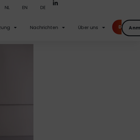
NL
EN
DE
Demo
zung
Nachrichten
Über uns
Anm