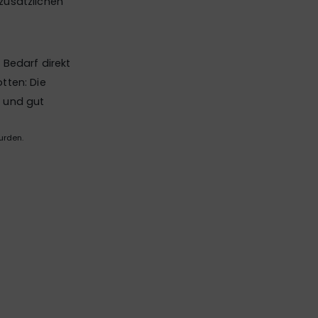
zusätzlichen
 Bedarf direkt
otten: Die
h und gut
urden.