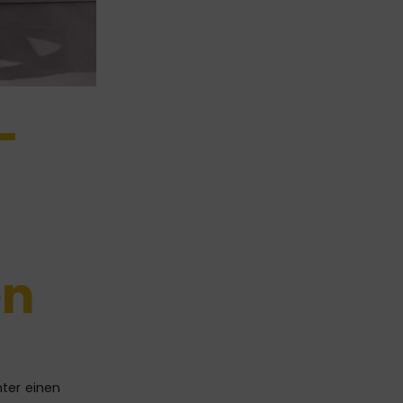
-
en
nter einen