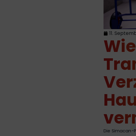
11. Septem
Wie
Tra
Ver
Hau
ver
Die Simacan-Pl