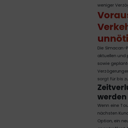
weniger Verzö
Vorau
Verke
unnöt
Die Simacan-P
aktuellen und 
sowie geplan
Verzögerungen
sorgt für bis
Zeitver
werden 
Wenn eine Tou
nächsten Kunde
Option, ein ne