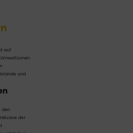
rn
d auf
n, Umweltzonen
n
llstände und
en
h den
nklusive der
ht