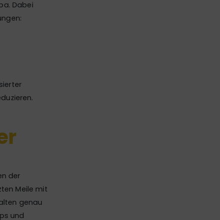
pa. Dabei
ungen:
ierter
duzieren.
er
en der
zten Meile mit
halten genau
pps und